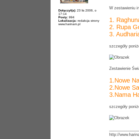
W zestawieniu i
Dołączył(a):
23 lis 2006, o
17:14
Posty:
994
1. Raghun
Lokalizacja:
redakcja strony
www.harinam.pl
2. Rupa G
3. Audhari
szczegóły poniże
Zestawienie Świ
1.Nowe Na
2.Nowe Sa
3.Nama Ha
szczegóły poniże
_____________
http://www.harin