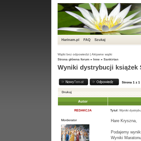
Harinam.pl
FAQ
Szukaj
Wątki bez odpowiedzi
|
Aktywne wątki
Strona główna forum
»
Inne
»
Sankirtan
Wyniki dystrybucji książek
Strona
1
z
1
Drukuj
Autor
REDAKCJA
Tytuł:
Wyniki dystryb
Morderator
Hare Kryszna,
Podajemy wyniki
Wyniki Maraton