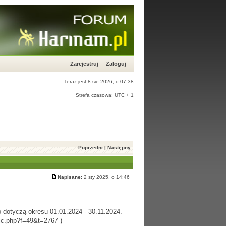
Zarejestruj
Zaloguj
Teraz jest 8 sie 2026, o 07:38
Strefa czasowa: UTC + 1
Poprzedni
|
Następny
Napisane:
2 sty 2025, o 14:46
 dotyczą okresu 01.01.2024 - 30.11.2024.
pic.php?f=49&t=2767
)