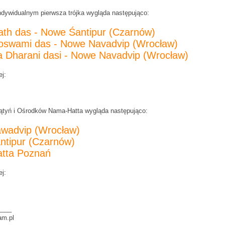
ndywidualnym pierwsza trójka wygląda następująco:
ath das - Nowe Śantipur (Czarnów)
oswami das - Nowe Navadvip (Wrocław)
a Dharani dasi - Nowe Navadvip (Wrocław)
j:
ątyń i Ośrodków Nama-Hatta wygląda następująco:
wadvip (Wrocław)
ntipur (Czarnów)
tta Poznań
j:
____
am.pl