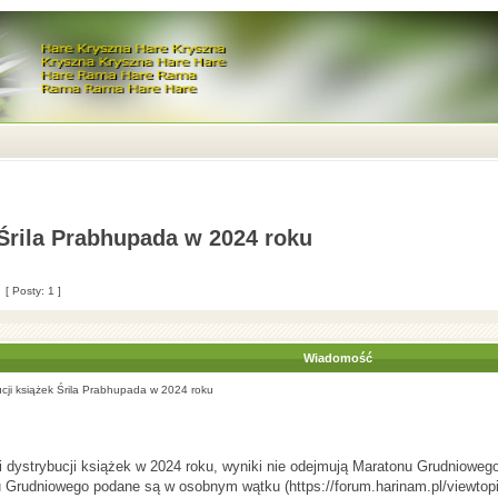
 Śrila Prabhupada w 2024 roku
[ Posty: 1 ]
Wiadomość
ucji książek Śrila Prabhupada w 2024 roku
 dystrybucji książek w 2024 roku, wyniki nie odejmują Maratonu Grudniowego
u Grudniowego podane są w osobnym wątku (
https://forum.harinam.pl/viewto