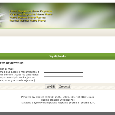
Wyślij hasło
zwa użytkownika:
res e-mail:
musi być adres e-mail związany z
im kontem. Jeżeli nie zmieniałeś
w panelu użytkownika, jest to
es podany w czasie rejestracji.
Powered by
phpBB
© 2000, 2002, 2005, 2007 phpBB Group
Theme created
StylerBB.net
Przyjazne użytkownikom polskie wsparcie phpBB3 -
phpBB3.PL