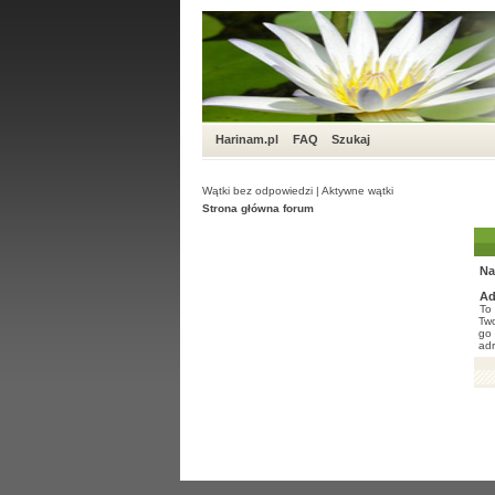
Harinam.pl
FAQ
Szukaj
Wątki bez odpowiedzi
|
Aktywne wątki
Strona główna forum
Na
Ad
To 
Two
go 
adr