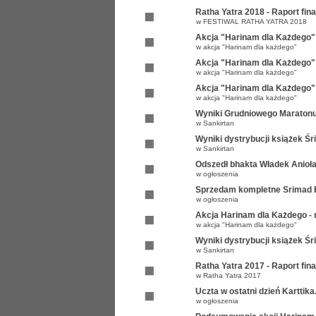
Ratha Yatra 2018 - Raport fi
w
FESTIWAL RATHA YATRA 2018
Akcja "Harinam dla Każdego"
w
akcja "Harinam dla każdego"
Akcja "Harinam dla Każdego" 
w
akcja "Harinam dla każdego"
Akcja "Harinam dla Każdego" 
w
akcja "Harinam dla każdego"
Wyniki Grudniowego Maratonu
w
Sankirtan
Wyniki dystrybucji książek Ś
w
Sankirtan
Odszedł bhakta Władek Anioł
w
ogłoszenia
Sprzedam kompletne Srimad B
w
ogłoszenia
Akcja Harinam dla Każdego -
w
akcja "Harinam dla każdego"
Wyniki dystrybucji książek Ś
w
Sankirtan
Ratha Yatra 2017 - Raport fi
w
Ratha Yatra 2017
Uczta w ostatni dzień Karttika
w
ogłoszenia