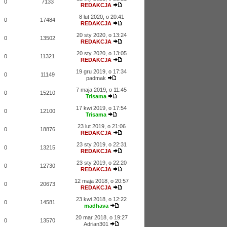
0
7133
REDAKCJA
8 lut 2020, o 20:41
0
17484
REDAKCJA
20 sty 2020, o 13:24
0
13502
REDAKCJA
20 sty 2020, o 13:05
0
11321
REDAKCJA
19 gru 2019, o 17:34
0
11149
padmak
7 maja 2019, o 11:45
0
15210
Trisama
17 kwi 2019, o 17:54
0
12100
Trisama
23 lut 2019, o 21:06
0
18876
REDAKCJA
23 sty 2019, o 22:31
0
13215
REDAKCJA
23 sty 2019, o 22:20
0
12730
REDAKCJA
12 maja 2018, o 20:57
0
20673
REDAKCJA
23 kwi 2018, o 12:22
0
14581
madhava
20 mar 2018, o 19:27
0
13570
Adrian301