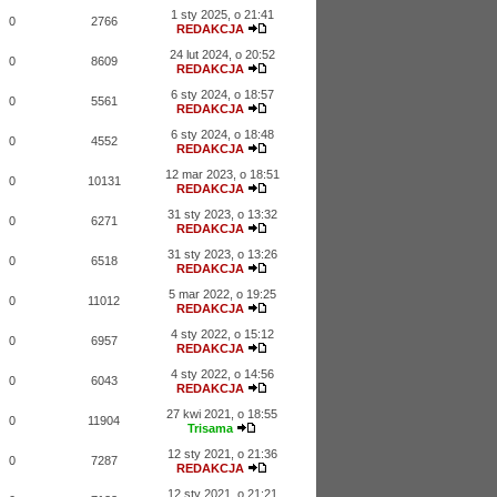
1 sty 2025, o 21:41
0
2766
REDAKCJA
24 lut 2024, o 20:52
0
8609
REDAKCJA
6 sty 2024, o 18:57
0
5561
REDAKCJA
6 sty 2024, o 18:48
0
4552
REDAKCJA
12 mar 2023, o 18:51
0
10131
REDAKCJA
31 sty 2023, o 13:32
0
6271
REDAKCJA
31 sty 2023, o 13:26
0
6518
REDAKCJA
5 mar 2022, o 19:25
0
11012
REDAKCJA
4 sty 2022, o 15:12
0
6957
REDAKCJA
4 sty 2022, o 14:56
0
6043
REDAKCJA
27 kwi 2021, o 18:55
0
11904
Trisama
12 sty 2021, o 21:36
0
7287
REDAKCJA
12 sty 2021, o 21:21