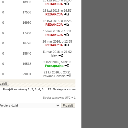
15 kwi 2016, o 16:58
0
18932
REDAKCJA
15 kwi 2016, o 16:57
0
17536
REDAKCJA
15 kwi 2016, o 10:26
0
16930
REDAKCJA
15 kwi 2016, o 10:11
0
17338
REDAKCJA
26 mar 2016, o 12:55
0
16776
REDAKCJA
11 mar 2016, o 21:02
0
15840
Isiek
2 mar 2016, o 09:32
0
16513
Purnaprajna
21 lut 2016, o 23:21
0
29001
Pavana Caitania
Przejdź na stronę
1
,
2
,
3
,
4
,
5
...
15
Następna strona
Strefa czasowa: UTC + 1