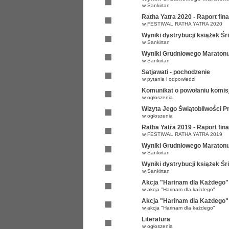
w
Sankirtan
Ratha Yatra 2020 - Raport fi
w
FESTIWAL RATHA YATRA 2020
Wyniki dystrybucji książek Ś
w
Sankirtan
Wyniki Grudniowego Maratonu
w
Sankirtan
Satjawati - pochodzenie
w
pytania i odpowiedzi
Komunikat o powołaniu komisji
w
ogłoszenia
Wizyta Jego Świątobliwości 
w
ogłoszenia
Ratha Yatra 2019 - Raport fi
w
FESTIWAL RATHA YATRA 2019
Wyniki Grudniowego Maratonu
w
Sankirtan
Wyniki dystrybucji książek Ś
w
Sankirtan
Akcja "Harinam dla Każdego" 
w
akcja "Harinam dla każdego"
Akcja "Harinam dla Każdego" 
w
akcja "Harinam dla każdego"
Literatura
w
ogłoszenia