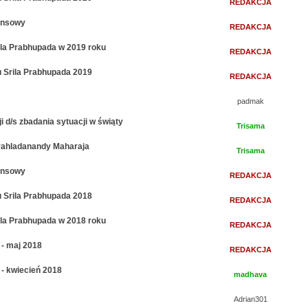
REDAKCJA
nansowy
REDAKCJA
rila Prabhupada w 2019 roku
REDAKCJA
 Srila Prabhupada 2019
REDAKCJA
padmak
 d/s zbadania sytuacji w świąty
Trisama
Prahladanandy Maharaja
Trisama
nansowy
REDAKCJA
 Srila Prabhupada 2018
REDAKCJA
rila Prabhupada w 2018 roku
REDAKCJA
- maj 2018
REDAKCJA
- kwiecień 2018
madhava
Adrian301