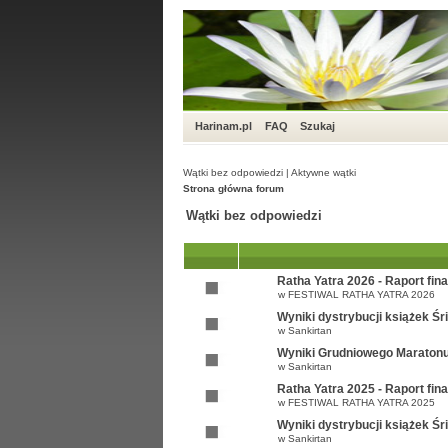
Harinam.pl
FAQ
Szukaj
Wątki bez odpowiedzi
|
Aktywne wątki
Strona główna forum
Wątki bez odpowiedzi
Ratha Yatra 2026 - Raport fi
w
FESTIWAL RATHA YATRA 2026
Wyniki dystrybucji książek Ś
w
Sankirtan
Wyniki Grudniowego Maratonu
w
Sankirtan
Ratha Yatra 2025 - Raport fi
w
FESTIWAL RATHA YATRA 2025
Wyniki dystrybucji książek Ś
w
Sankirtan