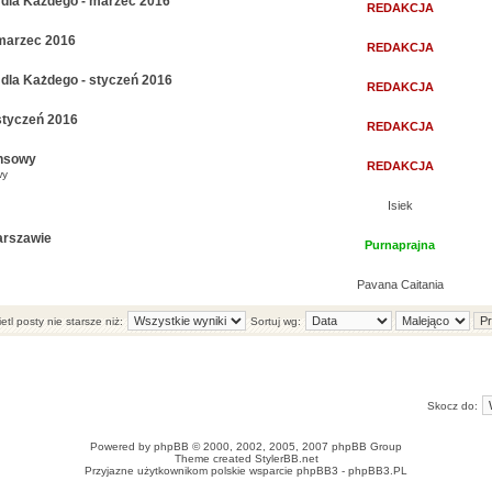
dla Każdego - marzec 2016
REDAKCJA
 marzec 2016
REDAKCJA
dla Każdego - styczeń 2016
REDAKCJA
styczeń 2016
REDAKCJA
ansowy
REDAKCJA
wy
Isiek
arszawie
Purnaprajna
Pavana Caitania
tl posty nie starsze niż:
Sortuj wg:
Skocz do:
Powered by
phpBB
© 2000, 2002, 2005, 2007 phpBB Group
Theme created
StylerBB.net
Przyjazne użytkownikom polskie wsparcie phpBB3 -
phpBB3.PL