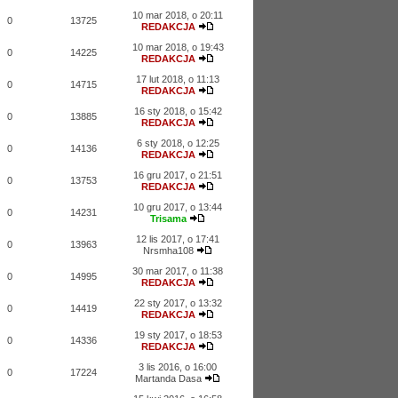
10 mar 2018, o 20:11
0
13725
REDAKCJA
10 mar 2018, o 19:43
0
14225
REDAKCJA
17 lut 2018, o 11:13
0
14715
REDAKCJA
16 sty 2018, o 15:42
0
13885
REDAKCJA
6 sty 2018, o 12:25
0
14136
REDAKCJA
16 gru 2017, o 21:51
0
13753
REDAKCJA
10 gru 2017, o 13:44
0
14231
Trisama
12 lis 2017, o 17:41
0
13963
Nrsmha108
30 mar 2017, o 11:38
0
14995
REDAKCJA
22 sty 2017, o 13:32
0
14419
REDAKCJA
19 sty 2017, o 18:53
0
14336
REDAKCJA
3 lis 2016, o 16:00
0
17224
Martanda Dasa