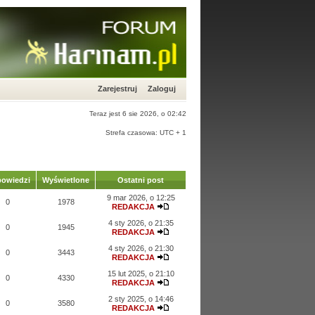
Zarejestruj
Zaloguj
Teraz jest 6 sie 2026, o 02:42
Strefa czasowa: UTC + 1
owiedzi
Wyświetlone
Ostatni post
9 mar 2026, o 12:25
0
1978
REDAKCJA
4 sty 2026, o 21:35
0
1945
REDAKCJA
4 sty 2026, o 21:30
0
3443
REDAKCJA
15 lut 2025, o 21:10
0
4330
REDAKCJA
2 sty 2025, o 14:46
0
3580
REDAKCJA