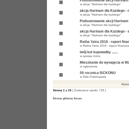
Podsumowanie akcji Harinam 
w
akcja "Harinam dla każdego"
akcja Harinam dla Każdego -
w
akcja "Harinam dla każdego"
Podsumowanie akcji Harinam 
w
akcja "Harinam dla każdego"
akcja Harinam dla Każdego - 
w
akcja "Harinam dla każdego"
Ratha Yatra 2016 - raport fin
w
Ratha Yatra 2016 - raport finanso
twój kot kupowałby .......
w
sprawy różne
Mieszkanie do wynajęcia w W
w
ogłoszenia
50 rocznica ISCKONU
w
Śrila Prabhupada
Wyświe
Strona
1
z
15
[ Znalezione wyniki: 735 ]
Strona główna forum